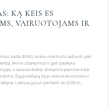
: KĄ KEIS ES
MS, VAIRUOTOJAMS IR
us: kada dirbti, kokiu maršrutu važiuoti, per
darbą, skiria užsakymus ir gali paskyrą
otojas, o savarankiškai dirbantis partneris be
dimo. Šią prieštarą tarp realios kontrolės ir
tyva. Lietuva ją turi perkelti iki 2026 m.…