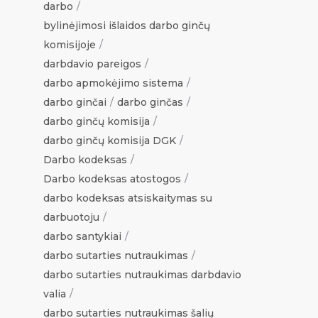
darbo
bylinėjimosi išlaidos darbo ginčų
komisijoje
darbdavio pareigos
darbo apmokėjimo sistema
darbo ginčai
darbo ginčas
darbo ginčų komisija
darbo ginčų komisija DGK
Darbo kodeksas
Darbo kodeksas atostogos
darbo kodeksas atsiskaitymas su
darbuotoju
darbo santykiai
darbo sutarties nutraukimas
darbo sutarties nutraukimas darbdavio
valia
darbo sutarties nutraukimas šalių