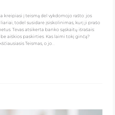
 kreipiasi į teismą dėl vykdomojo rašto: jos
riai, todėl susidarė įsiskolinimas, kurį ji prašo
etus. Tėvas atsikerta banko sąskaitų išrašais:
e aiškios paskirties. Kas laimi tokį ginčą?
ščiausiasis Teismas, o jo…