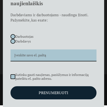
darbo teisės teisininkas
naujienlaiškis
darbuotojai
teisininkas
šeimos ginčai
šeimos teisė
teisininko paslaugos
Darbdaviams ir darbuotojams - naudinga žinoti.
Pažymėkite, kas esate:
Darbo teisė – straipsniai darbo teisės temomis
Darbuotojas
Šeimos teisė – straipsniai šeimos teisės temomis
Darbdavys
Įmonių teisė – straipsniai įmonių teisės temomis
Sutinku gauti naujienas, pasiūlymus ir informaciją
pateiktu el. pašto adresu.
Pradžia
Kontaktai
Apie
Naujienos
Priv
PRENUMERUOTI
atumo politika