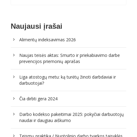
Naujausi įrašai
Alimentų indeksavimas 2026
Naujas teisės aktas: Smurto ir priekabiavimo darbe
prevencijos priemonių aprašas
Liga atostogų metu: ką turėtų žinoti darbdaviai ir
darbuotojai?
Čia dirbti gera 2024
Darbo kodekso pakeitimai 2025: pokyčiai darbuotojų
naudai ir daugiau aiškumo
Teismų praktika / Nuotolinio darbo tvarkos taisyklės