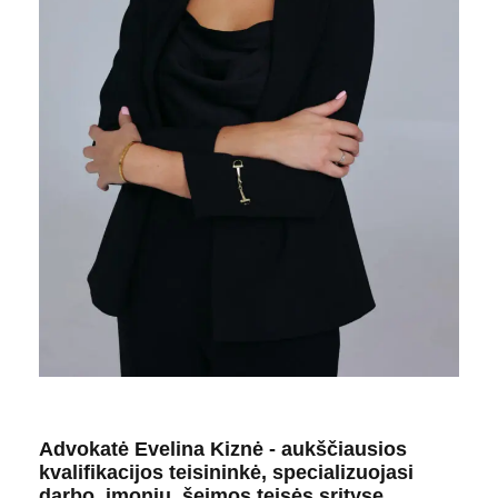
Advokatė Evelina Kiznė - aukščiausios
kvalifikacijos teisininkė, specializuojasi
darbo, įmonių, šeimos teisės srityse.