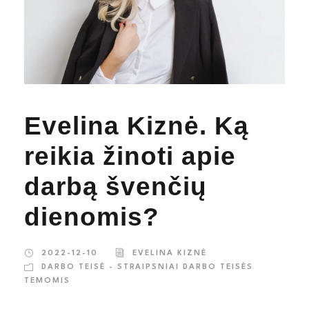
Evelina Kiznė. Ką
reikia žinoti apie
darbą švenčių
dienomis?
2022-12-10
EVELINA KIZNĖ
DARBO TEISĖ - STRAIPSNIAI DARBO TEISĖS
TEMOMIS