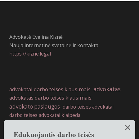
Advokatė Evelina Kiznė
Nauja internetinė svetainė ir kontaktai
https://kizne.legal
advokatas
advokatai darbo teises klausimais
advokatas darbo teises klausimais
advokato paslaugos
darbo teises advokatai
darbo teises advokatai klaipeda
darbo teises advokatai vilniuje
darbo teisė
Edukuojantis darbo teisės
darbo teises advokatas