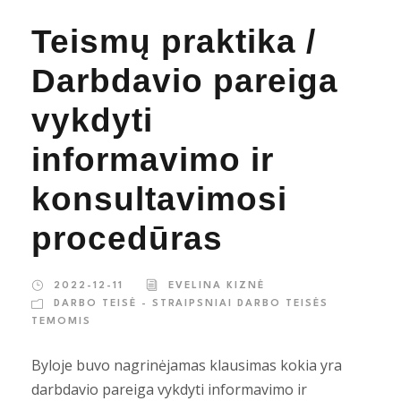
Teismų praktika /
Darbdavio pareiga
vykdyti
informavimo ir
konsultavimosi
procedūras
2022-12-11
EVELINA KIZNĖ
DARBO TEISĖ - STRAIPSNIAI DARBO TEISĖS
TEMOMIS
Byloje buvo nagrinėjamas klausimas kokia yra
darbdavio pareiga vykdyti informavimo ir