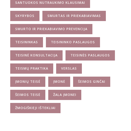
SANTUOKOS NUTRAUKIMO KLAUSIMAI
SKYRYBOS
SMURTAS IR PRIEKABIAVIMAS
SMURTO IR PRIEKABIAVIMO PREVENCIJA
TEISININKAS
TEISININKO PASLAUGOS
TEISINĖ KONSULTACIJA
TEISINĖS PASLAUGOS
TEISMŲ PRAKTIKA
VERSLAS
ĮMONIŲ TEISĖ
ĮMONĖ
ŠEIMOS GINČAI
ŠEIMOS TEISĖ
ŽALA ĮMONEI
ŽMOGIŠKIEJI IŠTEKLIAI