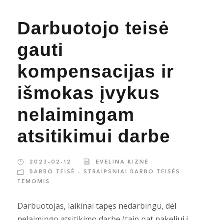
Darbuotojo teisė
gauti
kompensacijas ir
išmokas įvykus
nelaimingam
atsitikimui darbe
2023-02-12
EVELINA KIZNĖ
DARBO TEISĖ - STRAIPSNIAI DARBO TEISĖS
TEMOMIS
Darbuotojas, laikinai tapęs nedarbingu, dėl
nelaimingo atsitikimo darbe (taip pat pakeliui į