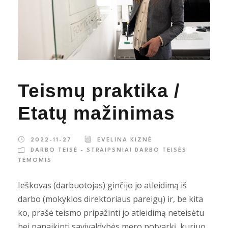
Teismų praktika /
Etatų mažinimas
2022-11-27
EVELINA KIZNĖ
DARBO TEISĖ - STRAIPSNIAI DARBO TEISĖS
TEMOMIS
Ieškovas (darbuotojas) ginčijo jo atleidimą iš
darbo (mokyklos direktoriaus pareigų) ir, be kita
ko, prašė teismo pripažinti jo atleidimą neteisėtu
bei panaikinti savivaldybės mero potvarkį, kuriuo