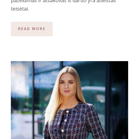
pažeidimas ir atsakovas iš darbo yra atleistas
teisėtai.
READ MORE