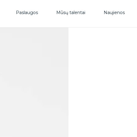
PAS
Paslaugos
Mūsų talentai
Naujienos
MŪS
NAU
DUK
KON
KON