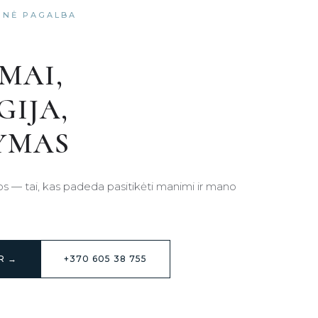
SINĖ PAGALBA
MAI,
GIJA,
YMAS
s — tai, kas padeda pasitikėti manimi ir mano
R →
+370 605 38 755