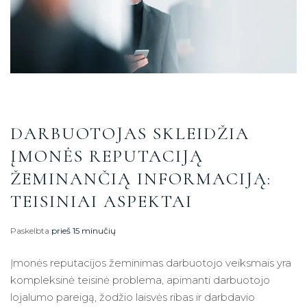
DARBUOTOJAS SKLEIDŽIA
ĮMONĖS REPUTACIJĄ
ŽEMINANČIĄ INFORMACIJĄ:
TEISINIAI ASPEKTAI
Paskelbta
prieš 15 minučių
Įmonės reputacijos žeminimas darbuotojo veiksmais yra
kompleksinė teisinė problema, apimanti darbuotojo
lojalumo pareigą, žodžio laisvės ribas ir darbdavio