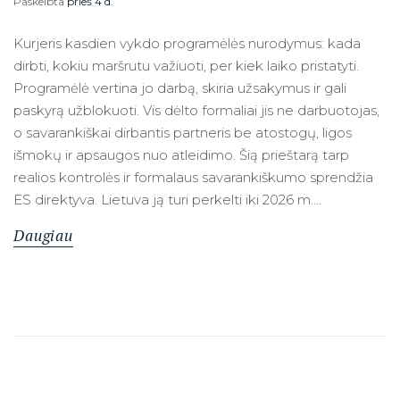
Paskelbta
prieš 4 d.
Kurjeris kasdien vykdo programėlės nurodymus: kada
dirbti, kokiu maršrutu važiuoti, per kiek laiko pristatyti.
Programėlė vertina jo darbą, skiria užsakymus ir gali
paskyrą užblokuoti. Vis dėlto formaliai jis ne darbuotojas,
o savarankiškai dirbantis partneris be atostogų, ligos
išmokų ir apsaugos nuo atleidimo. Šią prieštarą tarp
realios kontrolės ir formalaus savarankiškumo sprendžia
ES direktyva. Lietuva ją turi perkelti iki 2026 m.…
Daugiau