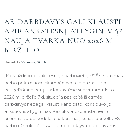
AR DARBDAVYS GALI KLAUSTI
APIE ANKSTESNĮ ATLYGINIMĄ?
NAUJA TVARKA NUO 2026 M.
BIRŽELIO
Paskelbta
22 liepos, 2026
„Kiek uždirbote ankstesnėje darbovietėje?“ Šis klausimas
darbo pokalbiuose skambėdavo taip dažnai, kad
daugelis kandidatų jį laikė savaime suprantamu. Nuo
2026 m. birželio 7 d. situacija pasikeitė iš esmės:
darbdavys nebegali klausti kandidato, koks buvo jo
ankstesnis atlyginimas. Kas tiksliai uždrausta Seimui
priėmus Darbo kodekso pakeitimus, kuriais perkelta ES
darbo užmokesčio skaidrumo direktyva, darbdaviams