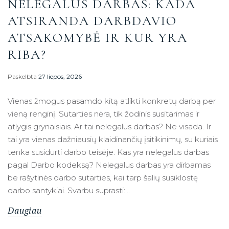
NELEGALUS DARBAS: KADA
ATSIRANDA DARBDAVIO
ATSAKOMYBĖ IR KUR YRA
RIBA?
Paskelbta
27 liepos, 2026
Vienas žmogus pasamdo kitą atlikti konkretų darbą per
vieną renginį. Sutarties nėra, tik žodinis susitarimas ir
atlygis grynaisiais. Ar tai nelegalus darbas? Ne visada. Ir
tai yra vienas dažniausių klaidinančių įsitikinimų, su kuriais
tenka susidurti darbo teisėje. Kas yra nelegalus darbas
pagal Darbo kodeksą? Nelegalus darbas yra dirbamas
be rašytinės darbo sutarties, kai tarp šalių susiklostę
darbo santykiai. Svarbu suprasti:…
Daugiau