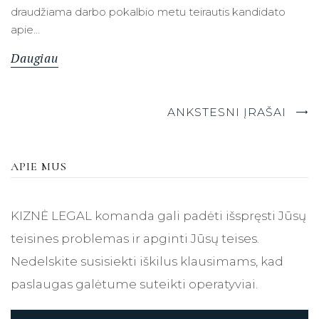
draudžiama darbo pokalbio metu teirautis kandidato
apie…
Daugiau
ANKSTESNI ĮRAŠAI
APIE MUS
KIZNĖ LEGAL komanda gali padėti išspręsti Jūsų
teisines problemas ir apginti Jūsų teises.
Nedelskite susisiekti iškilus klausimams, kad
paslaugas galėtume suteikti operatyviai.