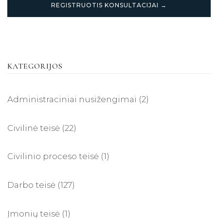
REGISTRUOTIS KONSULTACIJAI →
KATEGORIJOS
Administraciniai nusižengimai
(2)
Civilinė teisė
(22)
Civilinio proceso teisė
(1)
Darbo teisė
(127)
Įmonių teisė
(1)