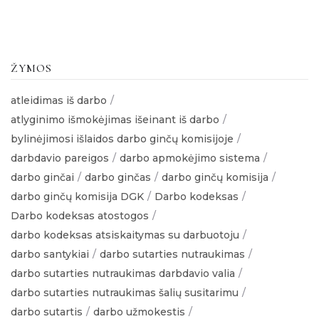
ŽYMOS
atleidimas iš darbo
atlyginimo išmokėjimas išeinant iš darbo
bylinėjimosi išlaidos darbo ginčų komisijoje
darbdavio pareigos
darbo apmokėjimo sistema
darbo ginčai
darbo ginčas
darbo ginčų komisija
darbo ginčų komisija DGK
Darbo kodeksas
Darbo kodeksas atostogos
darbo kodeksas atsiskaitymas su darbuotoju
darbo santykiai
darbo sutarties nutraukimas
darbo sutarties nutraukimas darbdavio valia
darbo sutarties nutraukimas šalių susitarimu
darbo sutartis
darbo užmokestis