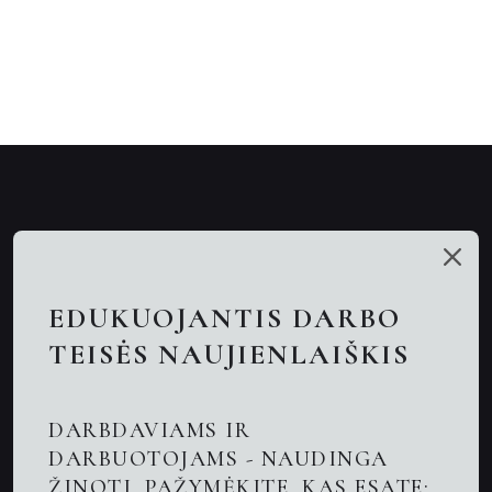
Mūsų talentai
Paslaugos
EDUKUOJANTIS DARBO
Nuotolinės konsultacijos
TEISĖS NAUJIENLAIŠKIS
Darbo teisės advokatai
DARBDAVIAMS IR
Advokatas Kaune
DARBUOTOJAMS - NAUDINGA
ŽINOTI. PAŽYMĖKITE, KAS ESATE:
Naujienos