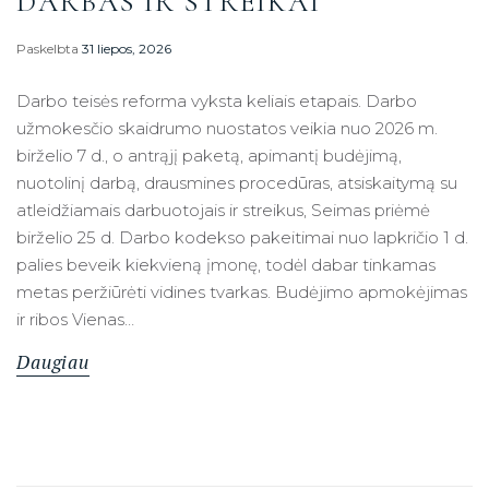
DARBAS IR STREIKAI
Paskelbta
31 liepos, 2026
Darbo teisės reforma vyksta keliais etapais. Darbo
užmokesčio skaidrumo nuostatos veikia nuo 2026 m.
birželio 7 d., o antrąjį paketą, apimantį budėjimą,
nuotolinį darbą, drausmines procedūras, atsiskaitymą su
atleidžiamais darbuotojais ir streikus, Seimas priėmė
birželio 25 d. Darbo kodekso pakeitimai nuo lapkričio 1 d.
palies beveik kiekvieną įmonę, todėl dabar tinkamas
metas peržiūrėti vidines tvarkas. Budėjimo apmokėjimas
ir ribos Vienas…
Daugiau