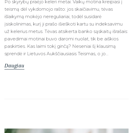
Po skyrybų praėjo keleri metai. Vaikų motina kreipiasi į
teismą dėl vykdomojo rašto: jos skaičiavimu, tėvas
išlaikymą mokėjo nereguliariai, todėl susidarė
įsiskolinimas, kurį ji prašo išieškoti kartu su indeksavimu
už kelerius metus. Tėvas atsikerta banko sąskaitų išrašais:
pavedimai motinai buvo daromi nuolat, tik be aiškios
paskirties. Kas laimi tokį ginčą? Neseniai šį klausimą
sprendė ir Lietuvos Aukščiausiasis Teismas, o jo…
Daugiau