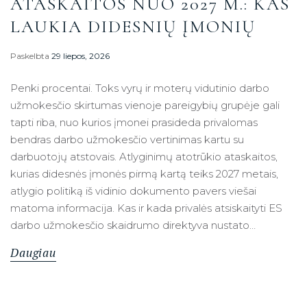
ATASKAITOS NUO 2027 M.: KAS
LAUKIA DIDESNIŲ ĮMONIŲ
Paskelbta
29 liepos, 2026
Penki procentai. Toks vyrų ir moterų vidutinio darbo
užmokesčio skirtumas vienoje pareigybių grupėje gali
tapti riba, nuo kurios įmonei prasideda privalomas
bendras darbo užmokesčio vertinimas kartu su
darbuotojų atstovais. Atlyginimų atotrūkio ataskaitos,
kurias didesnės įmonės pirmą kartą teiks 2027 metais,
atlygio politiką iš vidinio dokumento pavers viešai
matoma informacija. Kas ir kada privalės atsiskaityti ES
darbo užmokesčio skaidrumo direktyva nustato…
Daugiau