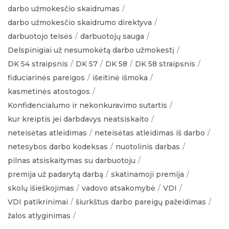
darbo užmokesčio skaidrumas
darbo užmokesčio skaidrumo direktyva
darbuotojo teisės
darbuotojų sauga
Delspinigiai už nesumokėtą darbo užmokestį
DK 54 straipsnis
DK 57
DK 58
DK 58 straipsnis
fiduciarinės pareigos
išeitinė išmoka
kasmetinės atostogos
Konfidencialumo ir nekonkuravimo sutartis
kur kreiptis jei darbdavys neatsiskaito
neteisėtas atleidimas
neteisėtas atleidimas iš darbo
netesybos darbo kodeksas
nuotolinis darbas
pilnas atsiskaitymas su darbuotoju
premija už padarytą darbą
skatinamoji premija
skolų išieškojimas
vadovo atsakomybė
VDI
VDI patikrinimai
šiurkštus darbo pareigų pažeidimas
žalos atlyginimas