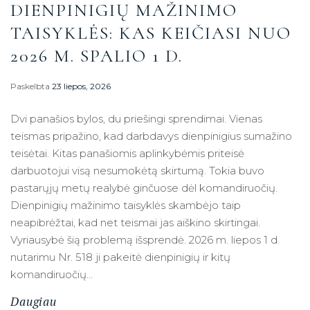
DIENPINIGIŲ MAŽINIMO
TAISYKLĖS: KAS KEIČIASI NUO
2026 M. SPALIO 1 D.
Paskelbta
23 liepos, 2026
Dvi panašios bylos, du priešingi sprendimai. Vienas
teismas pripažino, kad darbdavys dienpinigius sumažino
teisėtai. Kitas panašiomis aplinkybėmis priteisė
darbuotojui visą nesumokėtą skirtumą. Tokia buvo
pastarųjų metų realybė ginčuose dėl komandiruočių.
Dienpinigių mažinimo taisyklės skambėjo taip
neapibrėžtai, kad net teismai jas aiškino skirtingai.
Vyriausybė šią problemą išsprendė. 2026 m. liepos 1 d.
nutarimu Nr. 518 ji pakeitė dienpinigių ir kitų
komandiruočių…
Daugiau