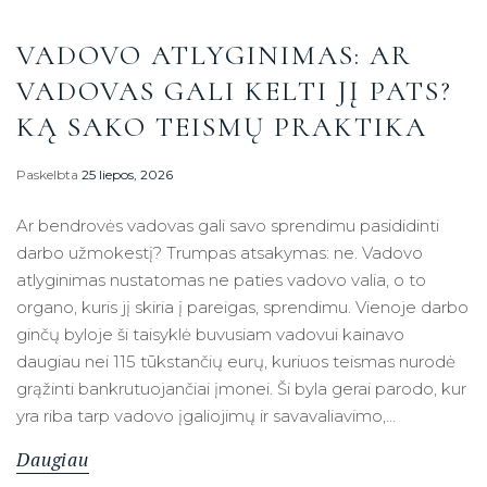
VADOVO ATLYGINIMAS: AR
VADOVAS GALI KELTI JĮ PATS?
KĄ SAKO TEISMŲ PRAKTIKA
Paskelbta
25 liepos, 2026
Ar bendrovės vadovas gali savo sprendimu pasididinti
darbo užmokestį? Trumpas atsakymas: ne. Vadovo
atlyginimas nustatomas ne paties vadovo valia, o to
organo, kuris jį skiria į pareigas, sprendimu. Vienoje darbo
ginčų byloje ši taisyklė buvusiam vadovui kainavo
daugiau nei 115 tūkstančių eurų, kuriuos teismas nurodė
grąžinti bankrutuojančiai įmonei. Ši byla gerai parodo, kur
yra riba tarp vadovo įgaliojimų ir savavaliavimo,…
Daugiau